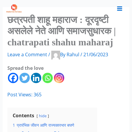
Skip
S
C
A
to
e
a
r
छत्रपती शाहू महाराज : दूरदृष्टी
content
a
t
c
असलेले नेते आणि समाजसुधारक |
r
e
h
chatrapati shahu maharaj
c
g
i
h
o
v
Leave a Comment
/
By
Rahul
/
21/06/2023
f
r
e
Spread the love
o
i
s
r
e
:
s
Post Views:
365
Contents
hide
1
प्रारंभिक जीवन आणि राज्यकारभार बघणे