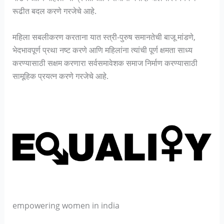
रूढीत बदल करणे गरजेचे आहे.
महिला सबलीकरण करताना यात स्त्री-पुरुष समानतेची बाजू मांडणे,
भेदभावपूर्ण प्रथा नष्ट करणे आणि महिलांना त्यांची पूर्ण क्षमता साध्य
करण्यासाठी सक्षम करणारा सर्वसमावेशक समाज निर्माण करण्यासाठी
सामूहिक प्रयत्न करणे गरजेचे आहे.
empowering women in india