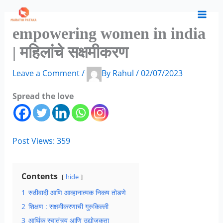
Skip
S
C
A
to
e
a
r
empowering women in india
content
a
t
c
| महिलांचे सक्षमीकरण
r
e
h
c
g
i
Leave a Comment
/
By
Rahul
/
02/07/2023
h
o
v
Spread the love
f
r
e
o
i
s
r
e
Post Views:
359
:
s
Contents
hide
1
रुढीवादी आणि आव्हानात्मक निकष तोडणे
2
शिक्षण : सक्षमीकरणाची गुरुकिल्ली
3
आर्थिक स्वातंत्र्य आणि उद्योजकता