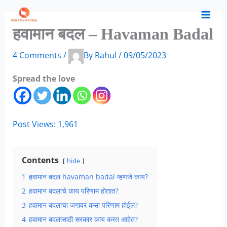
Skip
S
C
A
to
e
a
r
हवामान बदल – Havaman Badal
content
a
t
c
4 Comments
/
By
Rahul
/
09/05/2023
r
e
h
c
g
i
Spread the love
h
o
v
f
r
e
o
i
s
Post Views:
1,961
r
e
:
s
Contents
hide
1
हवामान बदल havaman badal म्हणजे काय?
2
हवामान बदलाचे काय परिणाम होतात?
3
हवामान बदलाचा जगावर कसा परिणाम होईल?
4
हवामान बदलासाठी सरकार काय करत आहेत?