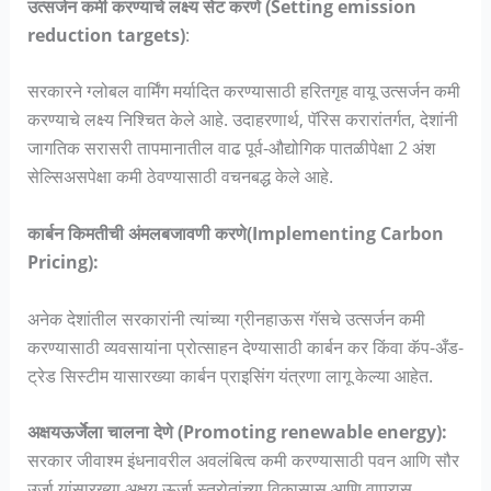
उत्सर्जन कमी करण्याचे लक्ष्य सेट करणे (Setting emission
reduction targets)
:
सरकारने ग्लोबल वार्मिंग मर्यादित करण्यासाठी हरितगृह वायू उत्सर्जन कमी
करण्याचे लक्ष्य निश्चित केले आहे. उदाहरणार्थ, पॅरिस करारांतर्गत, देशांनी
जागतिक सरासरी तापमानातील वाढ पूर्व-औद्योगिक पातळीपेक्षा 2 अंश
सेल्सिअसपेक्षा कमी ठेवण्यासाठी वचनबद्ध केले आहे.
कार्बन किमतीची अंमलबजावणी करणे(Implementing Carbon
Pricing):
अनेक देशांतील सरकारांनी त्यांच्या ग्रीनहाऊस गॅसचे उत्सर्जन कमी
करण्यासाठी व्यवसायांना प्रोत्साहन देण्यासाठी कार्बन कर किंवा कॅप-अँड-
ट्रेड सिस्टीम यासारख्या कार्बन प्राइसिंग यंत्रणा लागू केल्या आहेत.
अक्षयऊर्जेला चालना देणे (Promoting renewable energy):
सरकार जीवाश्म इंधनावरील अवलंबित्व कमी करण्यासाठी पवन आणि सौर
उर्जा यांसारख्या अक्षय ऊर्जा स्त्रोतांच्या विकासास आणि वापरास