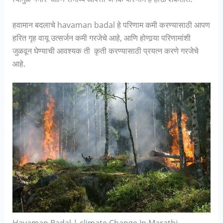
हवामान बदलाचे havaman badal हे परिणाम कमी करण्यासाठी आपण
हरित गृह वायू उत्सर्जन कमी गरजेचे आहे, आणि होणार्‍या परिणामांशी
जुळवून घेण्याची आवश्यक ती कृती करण्यासाठी प्रयत्न करणे गरजेचे
आहे.
Havaman Badal | climate Change In Marathi