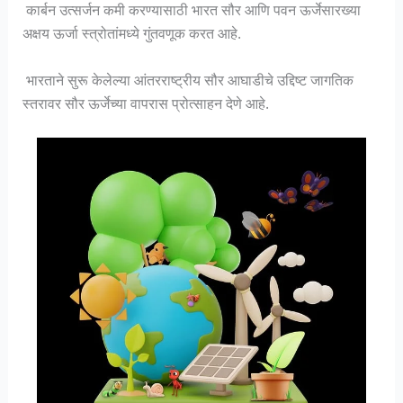
कार्बन उत्सर्जन कमी करण्यासाठी भारत सौर आणि पवन ऊर्जेसारख्या
अक्षय ऊर्जा स्त्रोतांमध्ये गुंतवणूक करत आहे.
भारताने सुरू केलेल्या आंतरराष्ट्रीय सौर आघाडीचे उद्दिष्ट जागतिक
स्तरावर सौर ऊर्जेच्या वापरास प्रोत्साहन देणे आहे.