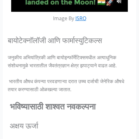
Image By
ISRO
बायोटेक्नॉलॉजी आणि फार्मास्युटिकल्स
जनुकीय अभियांत्रिकी आणि बायोइन्फॉर्मेटिक्समधील अत्याधुनिक
संशोधनामुळे भारतातील जैवतंत्रज्ञान क्षेत्र झपाट्याने वाढत आहे.
भारतीय औषध कंपन्या परवडणाऱ्या दरात उच्च दर्जाची जेनेरिक औषधे
तयार करण्यासाठी ओळखल्या जातात.
भविष्यासाठी शाश्वत नवकल्पना
अक्षय ऊर्जा