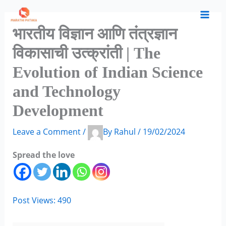
Skip
C
A
to
a
r
भारतीय विज्ञान आणि तंत्रज्ञान
content
t
c
विकासाची उत्क्रांती | The
e
h
Evolution of Indian Science
g
i
and Technology
o
v
r
e
Development
i
s
Leave a Comment
/
By
Rahul
/
19/02/2024
e
s
Spread the love
Post Views:
490