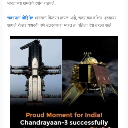
भारताच्या क्षमतेचे दर्शन घडवले.
चंद्रयान मोहिमेत
भारताने विक्रम करळ आहे, चंद्राच्या दक्षिण ध्रुवावर
आपले रोव्हर यशस्वी पणे उतरवणारा भारत हा पहिला देश ठरला आहे.