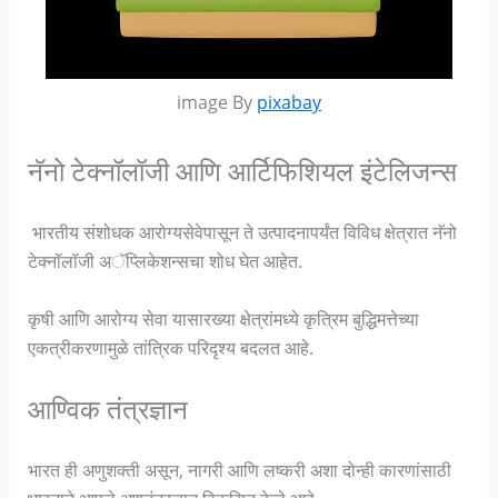
image By
pixabay
नॅनो टेक्नॉलॉजी आणि आर्टिफिशियल इंटेलिजन्स
भारतीय संशोधक आरोग्यसेवेपासून ते उत्पादनापर्यंत विविध क्षेत्रात नॅनो
टेक्नॉलॉजी अॅप्लिकेशन्सचा शोध घेत आहेत.
कृषी आणि आरोग्य सेवा यासारख्या क्षेत्रांमध्ये कृत्रिम बुद्धिमत्तेच्या
एकत्रीकरणामुळे तांत्रिक परिदृश्य बदलत आहे.
आण्विक तंत्रज्ञान
भारत ही अणुशक्ती असून, नागरी आणि लष्करी अशा दोन्ही कारणांसाठी