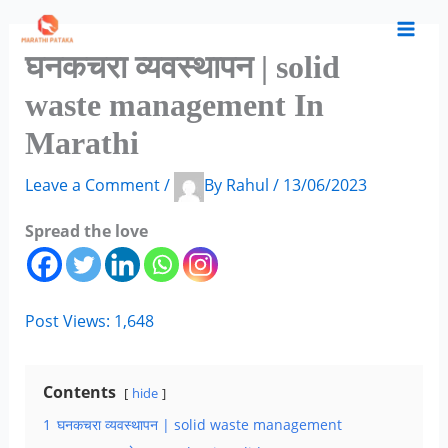
Skip
S
C
A
to
e
a
r
घनकचरा व्यवस्थापन | solid
content
a
t
c
waste management In
r
e
h
Marathi
c
g
i
h
o
v
Leave a Comment
/
By
Rahul
/
13/06/2023
f
r
e
Spread the love
o
i
s
r
e
:
s
Post Views:
1,648
Contents
hide
1
घनकचरा व्यवस्थापन | solid waste management