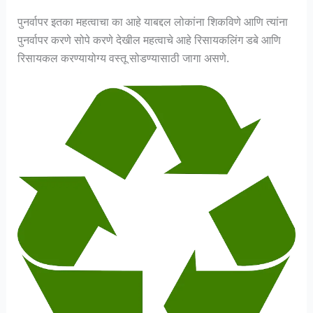
पुनर्वापर इतका महत्वाचा का आहे याबद्दल लोकांना शिकविणे आणि त्यांना
पुनर्वापर करणे सोपे करणे देखील महत्वाचे आहे रिसायकलिंग डबे आणि
रिसायकल करण्यायोग्य वस्तू सोडण्यासाठी जागा असणे.